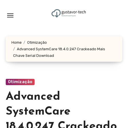
Skip
to
content
Home
Otimização
Advanced SystemCare 18.4.0.247 Crackeado Mais
Chave Serial Download
Otimização
Advanced
SystemCare
18.4.0.247 Crackeado