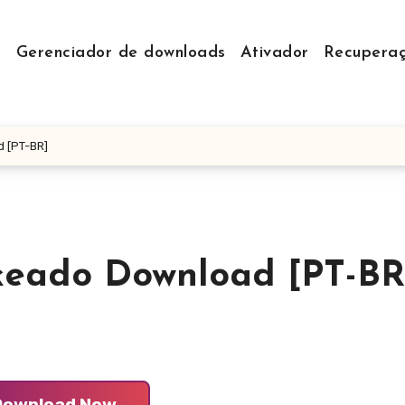
r
Gerenciador de downloads
Ativador
Recupera
 [PT-BR]
keado Download [PT-BR
Download Now