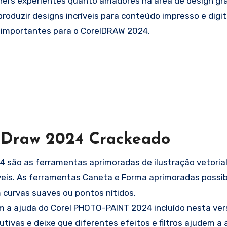
ers experientes quanto amadores na área de design grá
oduzir designs incríveis para conteúdo impresso e digita
importantes para o CorelDRAW 2024.
elDraw 2024 Crackeado
são as ferramentas aprimoradas de ilustração vetoria
áveis. As ferramentas Caneta e Forma aprimoradas possib
curvas suaves ou pontos nítidos.
m a ajuda do Corel PHOTO-PAINT 2024 incluído nesta ver
ivas e deixe que diferentes efeitos e filtros ajudem a 