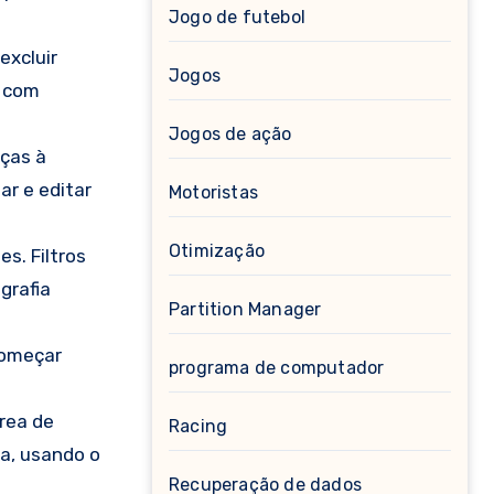
Jogo de futebol
excluir
Jogos
o com
Jogos de ação
aças à
r e editar
Motoristas
Otimização
s. Filtros
grafia
Partition Manager
começar
programa de computador
área de
Racing
a, usando o
Recuperação de dados