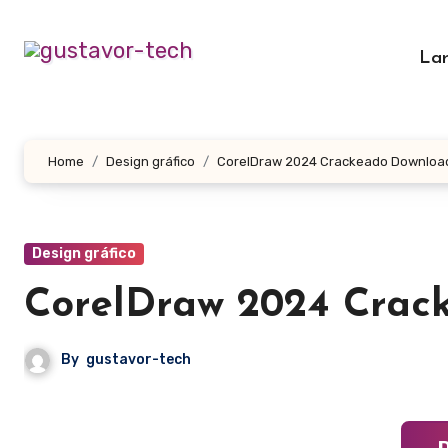
Skip
to
La
content
Home
Design gráfico
CorelDraw 2024 Crackeado Download
Design gráfico
CorelDraw 2024 Crac
By
gustavor-tech