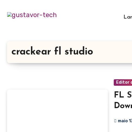
Skip
to
La
content
crackear fl studio
Editor 
FL S
Down
maio 1