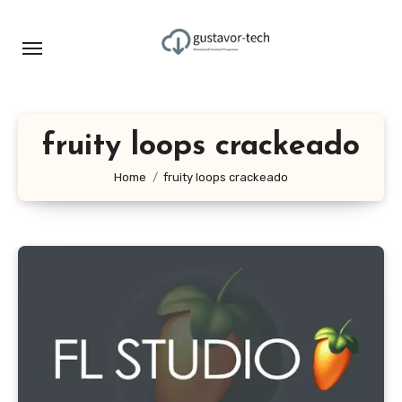
Skip
to
content
fruity loops crackeado
Home
fruity loops crackeado